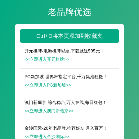
遥想公瑾当年，小乔初嫁了，雄姿英发。
羽扇纶巾，谈笑间，樯橹灰飞烟灭。
故国神游，多情应笑我，早生华发。
人生如梦，一尊还酹江月。